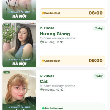
08:00
Can book at
ID: 210326
Today
Hương Giang
In-home massage service
Hà Đông, Hà Nội
09:00
Can book at
ID: 210341
Today
Cát
In-home massage service
Hà Đông, Hà Nội
Available now