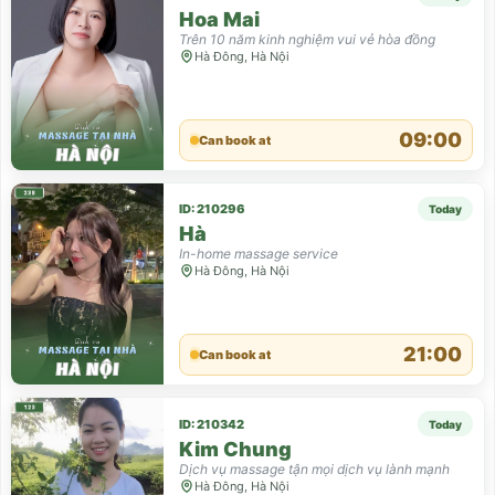
Hoa Mai
Trên 10 năm kinh nghiệm vui vẻ hòa đồng
Hà Đông, Hà Nội
09:00
Can book at
ID: 210296
Today
Hà
In-home massage service
Hà Đông, Hà Nội
21:00
Can book at
ID: 210342
Today
Kim Chung
Dịch vụ massage tận mọi dịch vụ lành mạnh
Hà Đông, Hà Nội