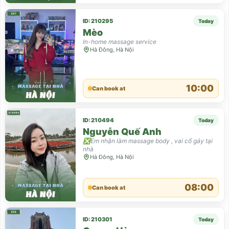
ID: 210295
Today
Mèo
In-home massage service
Hà Đông, Hà Nội
10:00
Can book at
ID: 210494
Today
Nguyễn Quế Anh
❎Em nhận làm massage body , vai cổ gáy tại
nhà
Hà Đông, Hà Nội
08:00
Can book at
ID: 210301
Today