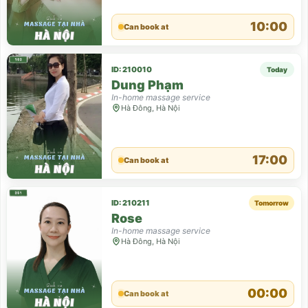
10:00
Can book at
ID: 210010
Today
Dung Phạm
In-home massage service
Hà Đông, Hà Nội
17:00
Can book at
ID: 210211
Tomorrow
Rose
In-home massage service
Hà Đông, Hà Nội
00:00
Can book at