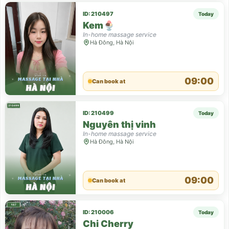
ID: 210497
Today
Kem🍨
In-home massage service
Hà Đông, Hà Nội
09:00
Can book at
ID: 210499
Today
Nguyên thị vinh
In-home massage service
Hà Đông, Hà Nội
09:00
Can book at
ID: 210006
Today
Chi Cherry