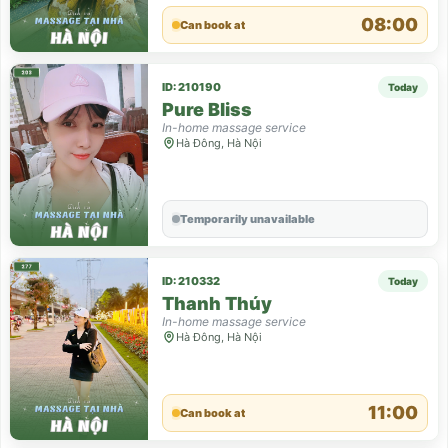
08:00
Can book at
ID: 210190
Today
Pure Bliss
In-home massage service
Hà Đông, Hà Nội
Temporarily unavailable
ID: 210332
Today
Thanh Thúy
In-home massage service
Hà Đông, Hà Nội
11:00
Can book at