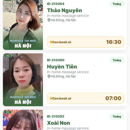
ID: 210284
Today
Thảo Nguyên
In-home massage service
Hà Đông, Hà Nội
16:30
Can book at
ID: 210300
Today
Huyền Tiên
In-home massage service
Hà Đông, Hà Nội
07:00
Can book at
ID: 210292
Today
Xoài Non
In-home massage service