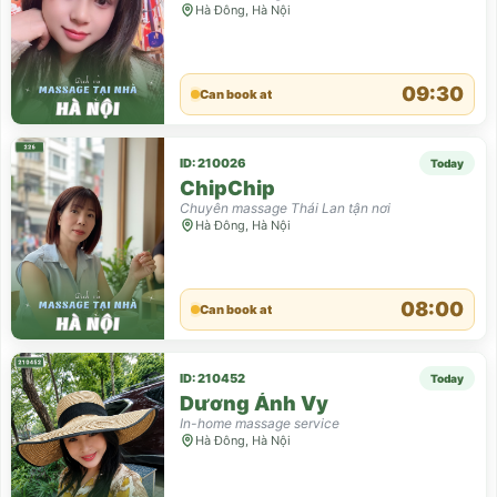
Hà Đông, Hà Nội
09:30
Can book at
ID: 210026
Today
ChipChip
Chuyên massage Thái Lan tận nơi
Hà Đông, Hà Nội
08:00
Can book at
ID: 210452
Today
Dương Ánh Vy
In-home massage service
Hà Đông, Hà Nội