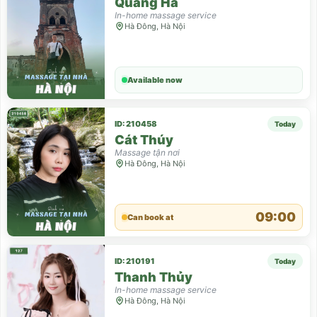
Quang Hà
In-home massage service
Hà Đông, Hà Nội
Available now
ID: 210458
Today
Cát Thúy
Massage tận nơi
Hà Đông, Hà Nội
09:00
Can book at
ID: 210191
Today
Thanh Thủy
In-home massage service
Hà Đông, Hà Nội