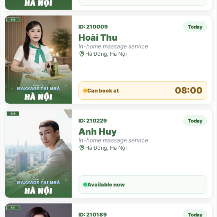
ID: 210009
Today
Hoài Thu
In-home massage service
Hà Đông, Hà Nội
08:00
Can book at
ID: 210229
Today
Anh Huy
In-home massage service
Hà Đông, Hà Nội
Available now
ID: 210189
Today