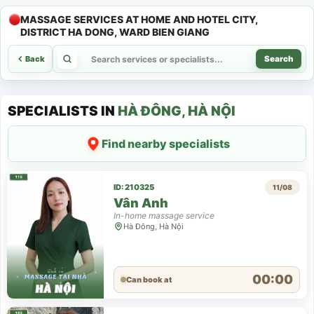
MASSAGE SERVICES AT HOME AND HOTEL CITY,
DISTRICT HA DONG, WARD BIEN GIANG
Back
Search
SPECIALISTS IN
HÀ ĐÔNG, HÀ NỘI
Find nearby specialists
ID: 210325
11/08
Vân Anh
In-home massage service
Hà Đông, Hà Nội
00:00
Can book at