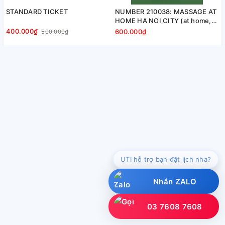
STANDARD TICKET
NUMBER 210038: MASSAGE AT
HOME HA NOI CITY (at home,
apartment, hotel…)
400.000₫
600.000₫
500.000₫
UTI hỗ trợ bạn đặt lịch nha?
Nhắn ZALO
03 7608 7608