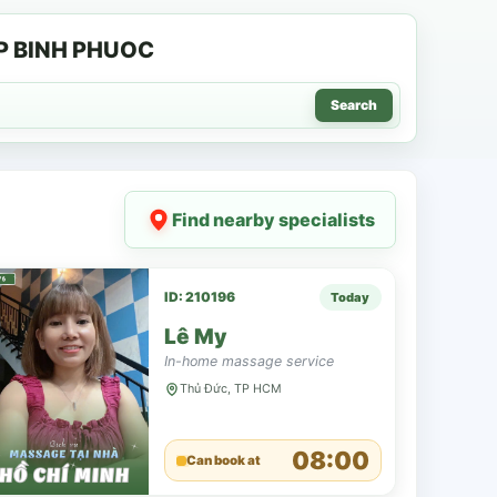
P BINH PHUOC
Search
Find nearby specialists
ID: 210196
Today
Lê My
In-home massage service
Thủ Đức, TP HCM
08:00
Can book at