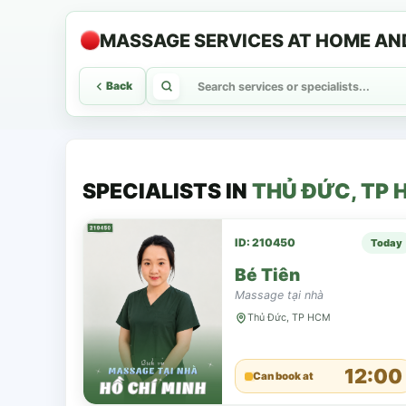
MASSAGE SERVICES AT HOME AND
Back
SPECIALISTS IN
THỦ ĐỨC, TP 
ID: 210450
Today
Bé Tiên
Massage tại nhà
Thủ Đức, TP HCM
12:00
Can book at