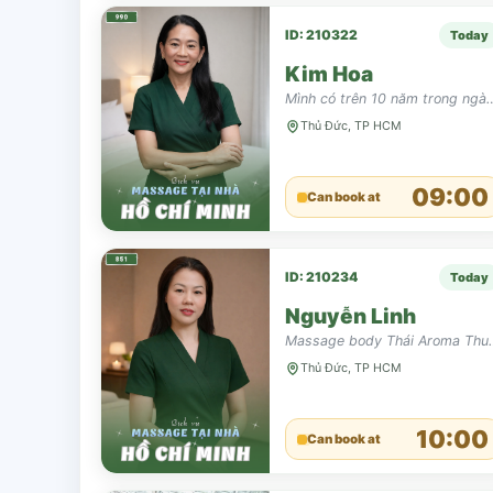
ID: 210322
Today
Kim Hoa
Mình có trên 10 năm trong ngành massage, mình có thể t
Thủ Đức, TP HCM
09:00
Can book at
ID: 210234
Today
Nguyễn Linh
Massage body Thá
Thủ Đức, TP HCM
10:00
Can book at