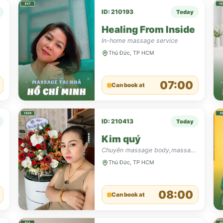
ID: 210193
Today
Healing From Inside
In-home massage service
Thủ Đức, TP HCM
07:00
Can book at
ID: 210413
Today
Kim quý
Chuyên massage body,massage chân,massage cổ vai gáy,Aroma,dầu và không dầu,tẩy tế bào da
Thủ Đức, TP HCM
08:00
Can book at