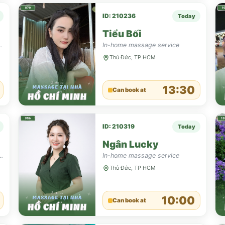
ID: 210236
Today
Tiểu Bối
hực hiện được hầu hết các bài massa.
In-home massage service
Thủ Đức, TP HCM
13:30
Can book at
ID: 210319
Today
Ngân Lucky
i Aroma Thuỵ điển Cvg Foot
In-home massage service
Thủ Đức, TP HCM
10:00
Can book at