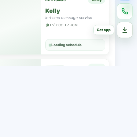
Kelly
In-home massage service
Thủ Đức, TP HCM
Get app
Loading schedule
Loading information