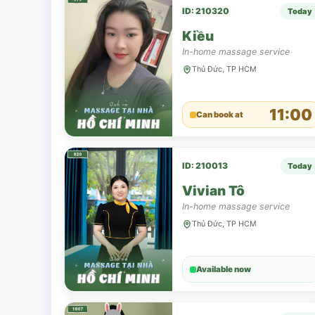
ID: 210320
Today
Kiều
In-home massage service
Thủ Đức, TP HCM
11:00
Can book at
ID: 210013
Today
Vivian Tô
In-home massage service
Thủ Đức, TP HCM
Available now