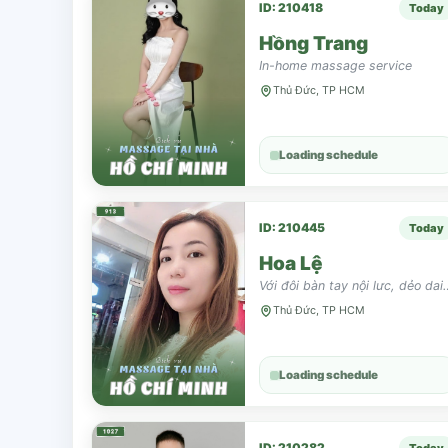
ID: 210418
Today
Hồng Trang
In-home massage service
Thủ Đức, TP HCM
Loading schedule
ID: 210445
Today
Hoa Lệ
Với đôi bàn tay nội lưc, dẻo dai, mềm mại, u
Thủ Đức, TP HCM
Loading schedule
ID: 210282
Today