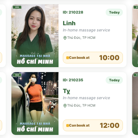
ID: 210228
Today
Linh
In-home massage service
Thủ Đức, TP HCM
10:00
Can book at
ID: 210235
Today
Tỵ
In-home massage service
Thủ Đức, TP HCM
12:00
Can book at