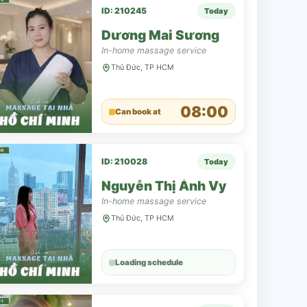
ID: 210245
Today
Dương Mai Sương
In-home massage service
Thủ Đức, TP HCM
08:00
Can book at
ID: 210028
Today
Nguyễn Thị Ánh Vy
In-home massage service
Thủ Đức, TP HCM
Loading schedule