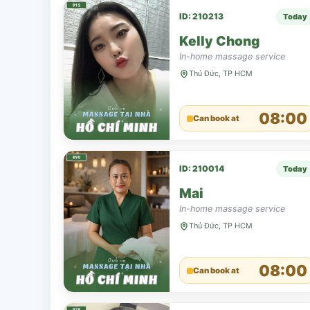
ID: 210213
Today
Kelly Chong
In-home massage service
Thủ Đức, TP HCM
08:00
Can book at
ID: 210014
Today
Mai
In-home massage service
Thủ Đức, TP HCM
08:00
Can book at