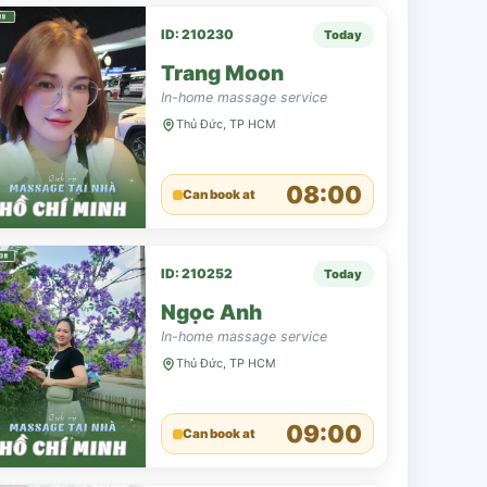
ID: 210230
Today
Trang Moon
In-home massage service
Thủ Đức, TP HCM
08:00
Can book at
ID: 210252
Today
Ngọc Anh
In-home massage service
Thủ Đức, TP HCM
09:00
Can book at