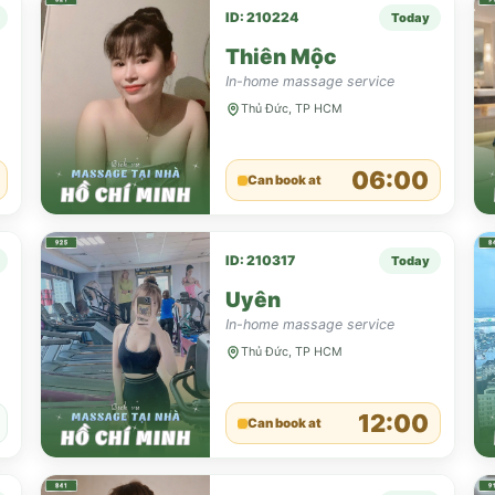
ID: 210224
Today
Thiên Mộc
In-home massage service
Thủ Đức, TP HCM
06:00
Can book at
ID: 210317
Today
Uyên
In-home massage service
Thủ Đức, TP HCM
12:00
Can book at