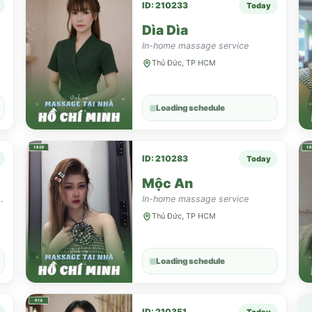
ID: 210233
Today
Dìa Dìa
In-home massage service
Thủ Đức, TP HCM
Loading schedule
ID: 210283
Today
Mộc An
yển chuyển...mong muốn làm hài lòng mỗi khách
In-home massage service
Thủ Đức, TP HCM
Loading schedule
ID: 210351
Today