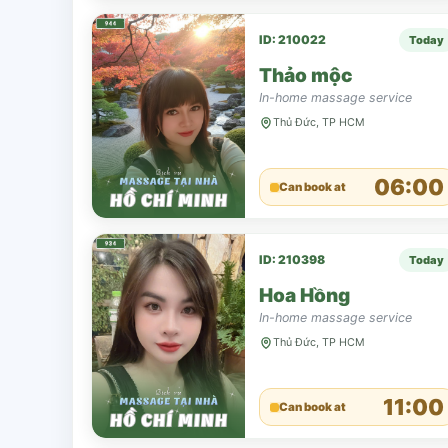
ID: 210022
Today
Thảo mộc
In-home massage service
Thủ Đức, TP HCM
06:00
Can book at
ID: 210398
Today
Hoa Hồng
In-home massage service
Thủ Đức, TP HCM
11:00
Can book at