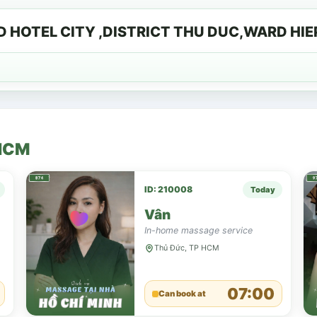
 HOTEL CITY ,DISTRICT THU DUC,WARD HIE
HCM
ID: 210008
Today
Vân
In-home massage service
Thủ Đức, TP HCM
07:00
Can book at