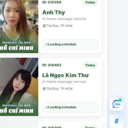
ID: 210350
Today
Ánh Thy
In-home massage service
Thủ Đức, TP HCM
Loading schedule
ID: 210402
Today
Lê Ngọc Kim Thư
In-home massage service
Thủ Đức, TP HCM
Zalo
Loading schedule
ID: 210409
Today