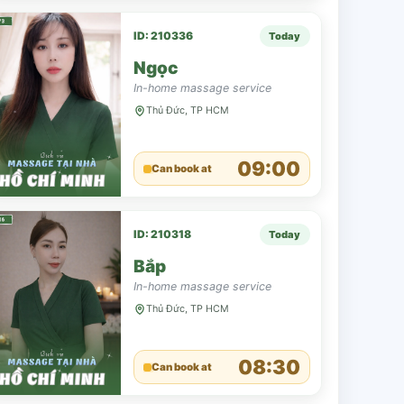
ID: 210336
Today
Ngọc
In-home massage service
Thủ Đức, TP HCM
09:00
Can book at
ID: 210318
Today
Bắp
In-home massage service
Thủ Đức, TP HCM
08:30
Can book at