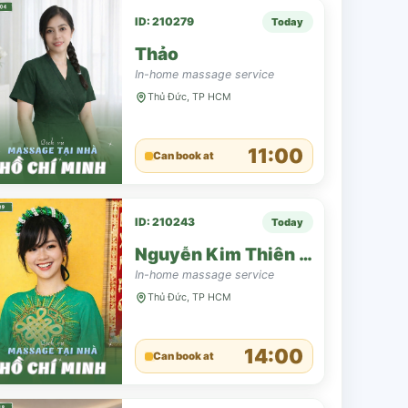
ID: 210279
Today
Thảo
In-home massage service
Thủ Đức, TP HCM
11:00
Can book at
ID: 210243
Today
Nguyễn Kim Thiên Hương
In-home massage service
Thủ Đức, TP HCM
14:00
Can book at