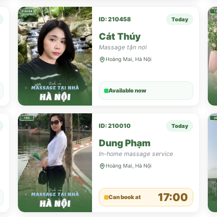
ID: 210458
Today
Cát Thúy
Massage tận nơi
Hoàng Mai, Hà Nội
Available now
ID: 210010
Today
Dung Phạm
In-home massage service
Hoàng Mai, Hà Nội
17:00
Can book at