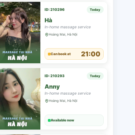
ID: 210296
Today
Hà
In-home massage service
Hoàng Mai, Hà Nội
21:00
Can book at
ID: 210293
Today
Anny
In-home massage service
Hoàng Mai, Hà Nội
Available now