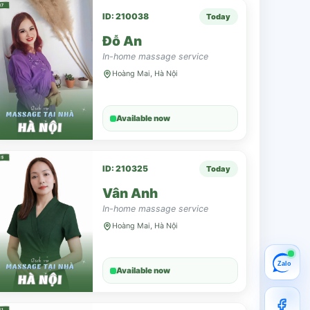
ID: 210038
Today
Đỗ An
In-home massage service
Hoàng Mai, Hà Nội
Available now
ID: 210325
Today
Vân Anh
In-home massage service
Hoàng Mai, Hà Nội
Zalo
Available now