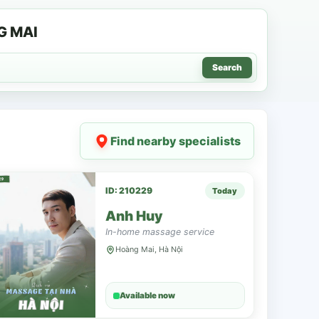
G MAI
Search
Find nearby specialists
ID: 210229
Today
Anh Huy
In-home massage service
Hoàng Mai, Hà Nội
Available now