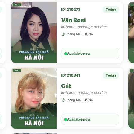
ID: 210273
Today
Vân Rosi
In-home massage service
Hoàng Mai, Hà Nội
Available now
ID: 210341
Today
Cát
In-home massage service
Hoàng Mai, Hà Nội
Available now