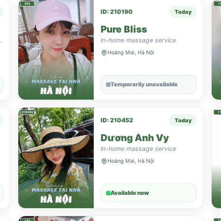
ID: 210190
Today
Pure Bliss
dịch vụ lành mạnh
In-home massage service
Hoàng Mai, Hà Nội
Temporarily unavailable
ID: 210452
Today
Dương Ánh Vy
In-home massage service
Hoàng Mai, Hà Nội
Available now