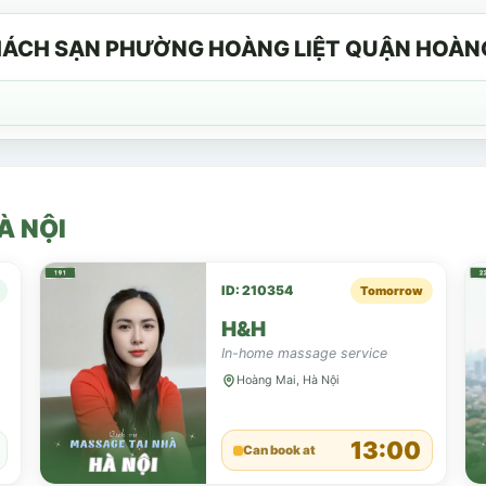
KHÁCH SẠN PHƯỜNG HOÀNG LIỆT QUẬN HOÀN
À NỘI
ID: 210354
Tomorrow
H&H
đồng
In-home massage service
Hoàng Mai, Hà Nội
13:00
Can book at